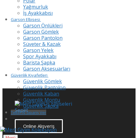
Polar
Yağmurluk
İş Ayakkabısı
Garson Elbisesi
Garson Önlükleri
Garson Gömlek
Garson Pantolon
Süveter & Kazak
Garson Yelek
Spor Ayakkabı
Barista Şapka
Garson Aksesuarları
Güvenlik Kıyafetleri
Güvenlik Gömlek
Güvenlik Pantolon
Güvenlik Kaban
Güvenlik Montu
Güvenlik Şapka
Teklif Al Sipariş Ver
Online Alışveriş
Menü