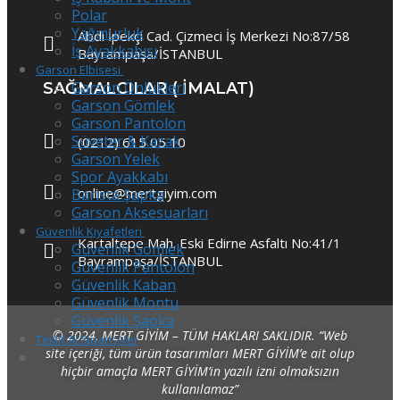
Polar
Yağmurluk
Abdi İpekçi Cad. Çizmeci İş Merkezi No:87/58
İş Ayakkabısı
Bayrampaşa/İSTANBUL
Garson Elbisesi
Garson Önlükleri
SAĞMALCILAR ( IMALAT)
Garson Gömlek
Garson Pantolon
Süveter & Kazak
(0212) 615 05 10
Garson Yelek
Spor Ayakkabı
online@mertgiyim.com
Barista Şapka
Garson Aksesuarları
Güvenlik Kıyafetleri
Kartaltepe Mah. Eski Edirne Asfaltı No:41/1
Güvenlik Gömlek
Bayrampaşa/İSTANBUL
Güvenlik Pantolon
Güvenlik Kaban
Güvenlik Montu
Güvenlik Şapka
© 2024, MERT GİYİM – TÜM HAKLARI SAKLIDIR.
“Web
Teklif Al Sipariş Ver
site içeriği, tüm ürün tasarımları MERT GİYİM’e ait olup
hiçbir amaçla MERT GİYİM’in yazılı izni olmaksızın
kullanılamaz”