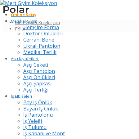
Polar
Online Satış
Medikal Giyim
Mert Giyim Koleksiyon
Hemşire Forma
Polar
Doktor Önlükleri
Cerrahi Bone
Likralı Pantolon
Medikal Terlik
Aşçı Kıyafetleri
Aşçı Ceketi
Aşçı Pantolon
Aşçı Önlükleri
Aşçı Şapkası
Aşçı Terliği
İş Elbiseleri
Bay İş Önlük
Bayan İş Önlük
İş Pantolonu
İş Yeleği
İş Tulumu
İş Kabanı ve Mont