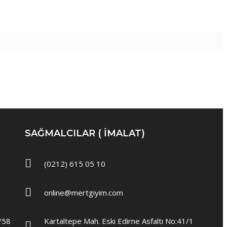
SAĞMALCILAR ( IMALAT)
(0212) 615 05 10
online@mertgiyim.com
7/58
Kartaltepe Mah. Eski Edirne Asfaltı No:41/1