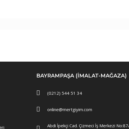
BAYRAMPAŞA (IMALAT-MAĞAZA)
(0212) 544 51 34
online@mertgiyim.com
Abdi İpekçi Cad. Çizmeci İş Merkezi No:8
eri