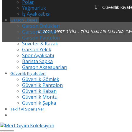
Polar
Güvenlik Kıyafe
Yağmurluk
İş Ayakkabısı
Garson Elbisesi
Garson Önlükleri
Garson Gömlek
© 2024, MERT GİYİM – TÜM HAKLARI SAKLIDIR.
“We
Garson Pantolon
Süveter & Kazak
Garson Yelek
Spor Ayakkabı
Barista Şapka
Garson Aksesuarları
Güvenlik Kıyafetleri
Güvenlik Gömlek
Güvenlik Pantolon
Güvenlik Kaban
Güvenlik Montu
Güvenlik Şapka
Teklif Al Sipariş Ver