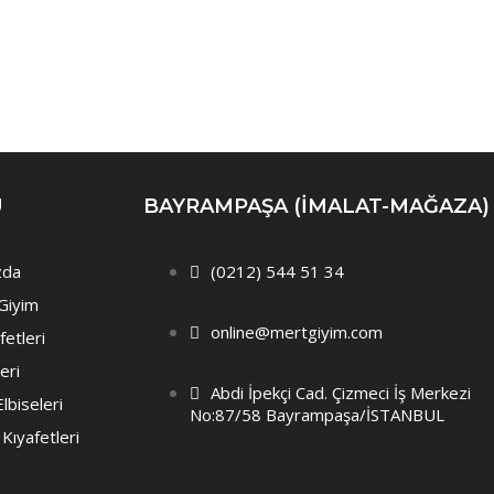
Ü
BAYRAMPAŞA (IMALAT-MAĞAZA)
zda
(0212) 544 51 34
Giyim
online@mertgiyim.com
fetleri
leri
Abdi İpekçi Cad. Çizmeci İş Merkezi
lbiseleri
No:87/58 Bayrampaşa/İSTANBUL
 Kıyafetleri