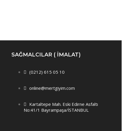
SAĞMALCILAR ( IMALAT)
(0212) 615 05 10
online@mertgiyim.com
Kartaltepe Mah. Eski Edirne Asfaltı
No:41/1 Bayrampaşa/İSTANBUL