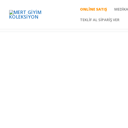
Aşçı Ceketi
ONLINE SATIŞ
MEDIKA
TEKLIF AL SIPARIŞ VER
Mert Giyim Koleksiyon
Aşçı Ceketi
Online Satış
Medikal Giyim
Hemşire Form
Doktor Önlükle
Cerrahi Bone
Likralı Pantolo
Medikal Terlik
Aşçı Kıyafetleri