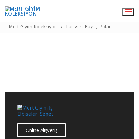
Lacivert Bay İş Polar
Mert Giyim Koleksiyon
Lacivert Bay İş Polar
Online Satış
Medikal Giyim
Hemşire Forma
Doktor Önlükleri
Cerrahi Bone
Likralı Pantolon
Medikal Terlik
Aşçı Kıyafetleri
Online Alışveriş