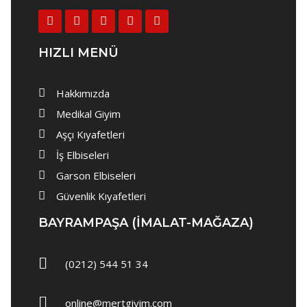
Aşçı Ceketi
Aşçı Pantolon
HIZLI MENÜ
Aşçı Önlükleri
Aşçı Şapkası
Hakkımızda
Aşçı Terliği
Medikal Giyim
Aşçı Kıyafetleri
İş Elbiseleri
İş Elbiseleri
Bay İş Önlük
Garson Elbiseleri
Bayan İş Önlük
Güvenlik Kıyafetleri
İş Pantolonu
BAYRAMPAŞA (IMALAT-MAĞAZA)
İş Yeleği
(0212) 544 51 34
İş Tulumu
İş Kabanı ve Mont
online@mertgiyim.com