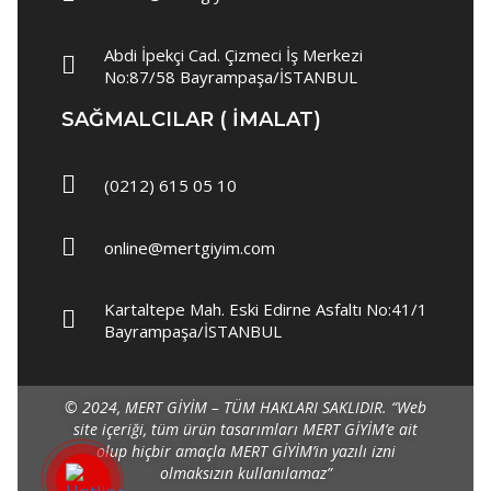
Polar
Abdi İpekçi Cad. Çizmeci İş Merkezi
Yağmurluk
No:87/58 Bayrampaşa/İSTANBUL
İş Ayakkabısı
SAĞMALCILAR ( IMALAT)
Garson Elbisesi
Garson Önlükleri
(0212) 615 05 10
Garson Gömlek
online@mertgiyim.com
Garson Pantolon
Kartaltepe Mah. Eski Edirne Asfaltı No:41/1
Süveter & Kazak
Bayrampaşa/İSTANBUL
Garson Yelek
Spor Ayakkabı
© 2024, MERT GİYİM – TÜM HAKLARI SAKLIDIR.
“Web
site içeriği, tüm ürün tasarımları MERT GİYİM’e ait
Barista Şapka
olup hiçbir amaçla MERT GİYİM’in yazılı izni
olmaksızın kullanılamaz”
Garson Aksesuarları