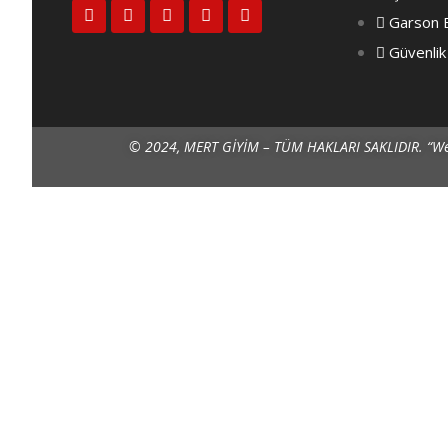
Garson E
Aşçı Ceketi
Güvenlik
Aşçı Pantolon
Aşçı Önlükleri
© 2024, MERT GİYİM – TÜM HAKLARI SAKLIDIR.
“We
Aşçı Şapkası
Aşçı Terliği
İş Elbiseleri
Bay İş Önlük
Bayan İş Önlük
İş Pantolonu
İş Yeleği
İş Tulumu