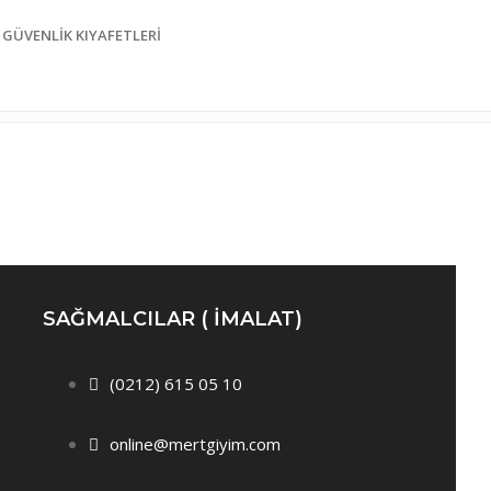
GÜVENLIK KIYAFETLERI
SAĞMALCILAR ( IMALAT)
(0212) 615 05 10
online@mertgiyim.com