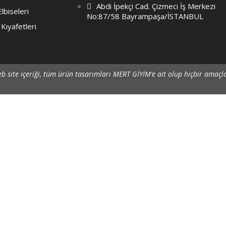
Abdi İpekçi Cad. Çizmeci İş Merkezi
lbiseleri
No:87/58 Bayrampaşa/İSTANBUL
 Kıyafetleri
b site içeriği, tüm ürün tasarımları MERT GİYİM’e ait olup hiçbir amaçl