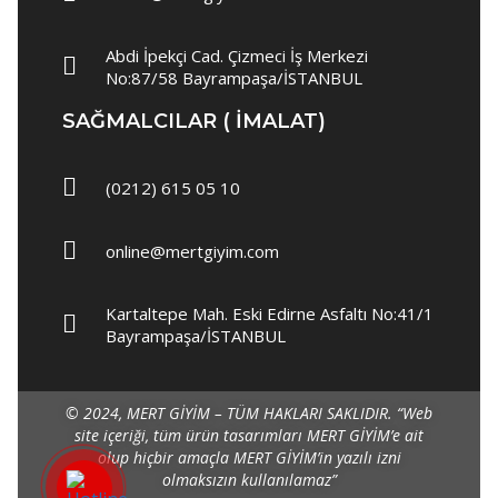
Polar
Abdi İpekçi Cad. Çizmeci İş Merkezi
Yağmurluk
No:87/58 Bayrampaşa/İSTANBUL
İş Ayakkabısı
SAĞMALCILAR ( IMALAT)
Garson Elbisesi
Garson Önlükleri
(0212) 615 05 10
Garson Gömlek
online@mertgiyim.com
Garson Pantolon
Kartaltepe Mah. Eski Edirne Asfaltı No:41/1
Süveter & Kazak
Bayrampaşa/İSTANBUL
Garson Yelek
Spor Ayakkabı
© 2024, MERT GİYİM – TÜM HAKLARI SAKLIDIR.
“Web
site içeriği, tüm ürün tasarımları MERT GİYİM’e ait
Barista Şapka
olup hiçbir amaçla MERT GİYİM’in yazılı izni
olmaksızın kullanılamaz”
Garson Aksesuarları