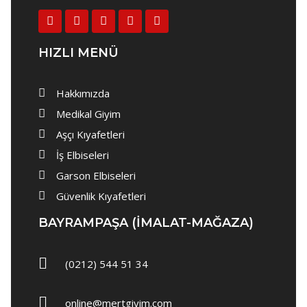
Aşçı Ceketi
Aşçı Pantolon
HIZLI MENÜ
Aşçı Önlükleri
Aşçı Şapkası
Hakkımızda
Aşçı Terliği
Medikal Giyim
Aşçı Kıyafetleri
İş Elbiseleri
İş Elbiseleri
Bay İş Önlük
Garson Elbiseleri
Bayan İş Önlük
Güvenlik Kıyafetleri
İş Pantolonu
BAYRAMPAŞA (IMALAT-MAĞAZA)
İş Yeleği
(0212) 544 51 34
İş Tulumu
İş Kabanı ve Mont
online@mertgiyim.com