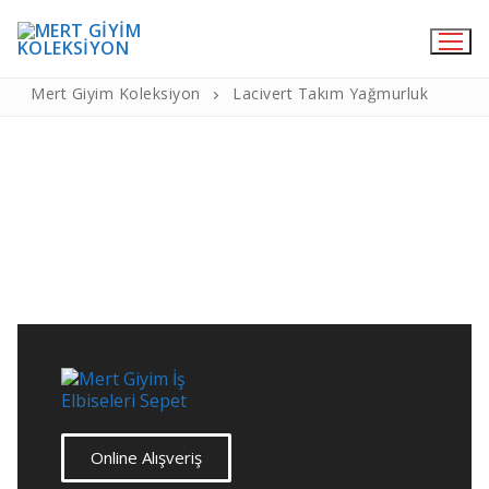
Lacivert Takım Yağmurluk
Mert Giyim Koleksiyon
Lacivert Takım Yağmurluk
Online Satış
Medikal Giyim
Hemşire Forma
Doktor Önlükleri
Cerrahi Bone
Likralı Pantolon
Medikal Terlik
Aşçı Kıyafetleri
Online Alışveriş