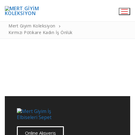
Kırmızı Pötikare Kadın İş Önlük
Mert Giyim Koleksiyon
Kırmızı Pötikare Kadın İş Önlük
Online Satış
Medikal Giyim
Hemşire Forma
Doktor Önlükleri
Cerrahi Bone
Likralı Pantolon
Medikal Terlik
Aşçı Kıyafetleri
Online Alışveriş