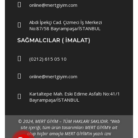
online@mertgiyim.com
Polar
Yağmurluk
Abdi İpekçi Cad. Çizmeci İş Merkezi
No:87/58 Bayrampaşa/İSTANBUL
İş Ayakkabısı
SAĞMALCILAR ( IMALAT)
Garson Elbisesi
Garson Önlükleri
(0212) 615 05 10
Garson Gömlek
Garson Pantolon
online@mertgiyim.com
Süveter & Kazak
Kartaltepe Mah. Eski Edirne Asfaltı No:41/1
Garson Yelek
Bayrampaşa/İSTANBUL
Spor Ayakkabı
© 2024, MERT GİYİM – TÜM HAKLARI SAKLIDIR.
“Web
Barista Şapka
site içeriği, tüm ürün tasarımları MERT GİYİM’e ait
olup hiçbir amaçla MERT GİYİM’in yazılı izni
Garson Aksesuarları