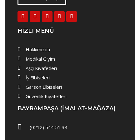
Aşçı Ceketi
Aşçı Pantolon
Aşçı Önlükleri
HIZLI MENÜ
Aşçı Şapkası
Hakkımızda
Aşçı Terliği
Medikal Giyim
İş Elbiseleri
Aşçı Kıyafetleri
Bay İş Önlük
İş Elbiseleri
Bayan İş Önlük
Garson Elbiseleri
Güvenlik Kıyafetleri
İş Pantolonu
BAYRAMPAŞA (IMALAT-MAĞAZA)
İş Yeleği
İş Tulumu
(0212) 544 51 34
İş Kabanı ve Mont