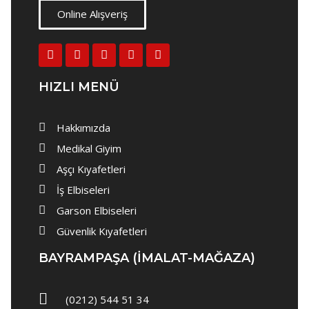
Aşçı Ceketi
Online Alışveriş
Aşçı Pantolon
Aşçı Önlükleri
Aşçı Şapkası
HIZLI MENÜ
Aşçı Terliği
Hakkımızda
İş Elbiseleri
Medikal Giyim
Bay İş Önlük
Aşçı Kıyafetleri
Bayan İş Önlük
İş Elbiseleri
Garson Elbiseleri
İş Pantolonu
Güvenlik Kıyafetleri
İş Yeleği
BAYRAMPAŞA (IMALAT-MAĞAZA)
İş Tulumu
İş Kabanı ve Mont
(0212) 544 51 34