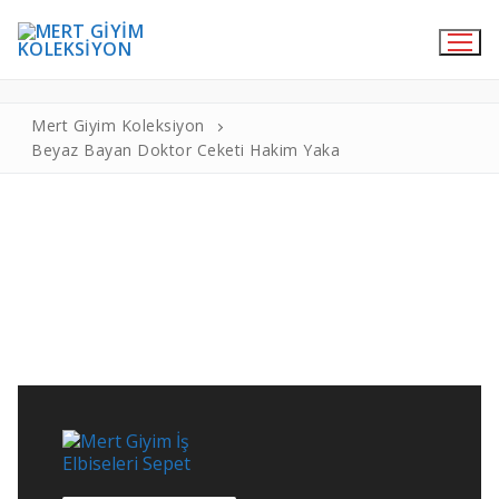
Beyaz Bayan Doktor Ceketi Hakim
Yaka
Mert Giyim Koleksiyon
Beyaz Bayan Doktor Ceketi Hakim Yaka
Online Satış
Medikal Giyim
Hemşire Forma
Doktor Önlükleri
Cerrahi Bone
Likralı Pantolon
Medikal Terlik
Aşçı Kıyafetleri