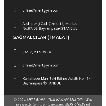
Polar
online@mertgiyim.com
Yağmurluk
İş Ayakkabısı
Abdi İpekçi Cad. Çizmeci İş Merkezi
No:87/58 Bayrampaşa/İSTANBUL
Garson Elbisesi
SAĞMALCILAR ( IMALAT)
Garson Önlükleri
Garson Gömlek
(0212) 615 05 10
Garson Pantolon
online@mertgiyim.com
Süveter & Kazak
Garson Yelek
Kartaltepe Mah. Eski Edirne Asfaltı No:41/1
Bayrampaşa/İSTANBUL
Spor Ayakkabı
Barista Şapka
© 2024, MERT GİYİM – TÜM HAKLARI SAKLIDIR.
“Web
Garson Aksesuarları
site içeriği, tüm ürün tasarımları MERT GİYİM’e ait